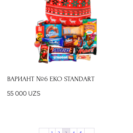
ВАРИАНТ №6 EKO STANDART
55 000
UZS
←
1
2
3
4
5
→