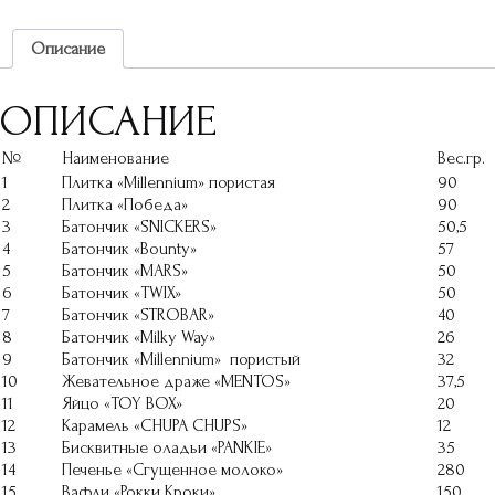
Описание
ОПИСАНИЕ
№
Наименование
Вес.гр.
1
Плитка «Millennium» пористая
90
2
Плитка «Победа»
90
3
Батончик «SNICKERS»
50,5
4
Батончик «Bounty»
57
5
Батончик «MARS»
50
6
Батончик «TWIX»
50
7
Батончик «STROBAR»
40
8
Батончик «Milky Way»
26
9
Батончик «Millennium» пористый
32
10
Жевательное драже «МЕNTOS»
37,5
11
Яйцо «TOY BOX»
20
12
Карамель «CHUPA CHUPS»
12
13
Бисквитные оладьи «PANKIE»
35
14
Печенье «Сгущенное молоко»
280
15
Вафли «Рокки Кроки»
150