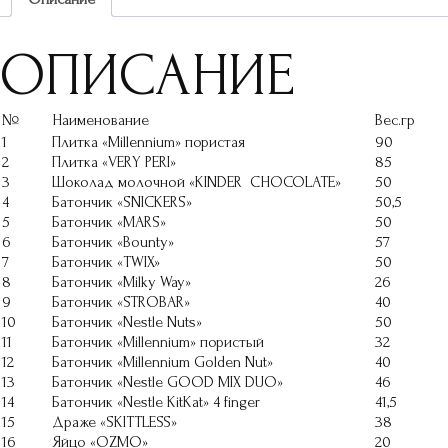
ОПИСАНИЕ
№
Наименование
Вес.гр
1
Плитка «Millennium» пористая
90
2
Плитка «VERY PERI»
85
3
Шоколад молочной «KINDER CHOCOLATE»
50
4
Батончик «SNICKERS»
50,5
5
Батончик «MARS»
50
6
Батончик «Bounty»
57
7
Батончик «TWIX»
50
8
Батончик «Milky Way»
26
9
Батончик «STROBAR»
40
10
Батончик «Nestle Nuts»
50
11
Батончик «Millennium» пористый
32
12
Батончик «Millennium Golden Nut»
40
13
Батончик «Nestle GOOD MIX DUO»
46
14
Батончик «Nestle KitKat» 4 finger
41,5
15
Драже «SKITTLESS»
38
16
Яйцо «OZMO»
20