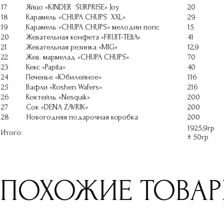
17
Яйцо «KINDER SURPRISE» Joy
20
18
Карамель «CHUPA CHUPS XXL»
29
19
Карамель «CHUPA CHUPS» мелодии попс
15
20
Жевательная конфета «FRUIT-TEllA»
41
21
Жевательная резинка «MIG»
12,9
22
Жев. мармелад «CHUPA CHUPS»
70
23
Кекс «Papita»
40
24
Печенье «Юбилейное»
116
25
Вафли «Roshen Wafers»
216
26
Коктейль «Nesquik»
200
27
Сок «DENA ZAVRIK»
200
28
Новогодняя подарочная коробка
200
1925,9гр
Итого:
± 50гр
ПОХОЖИЕ ТОВА