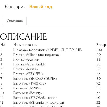
SILVER
Категория:
Новый год
Описание
ОПИСАНИЕ
№
Наименование
Вес.гр
1
Шоколад молочной «KINDER CHOCOLATE»
100
2
Плитка «Millennium» пористая
90
3
Плитка «Аленка»
88
4
Плитка «AIpen Gold»
85
5
Плитки «Nestle»
82
6
Плитка «VERY PERI»
85
7
Батончик «SNICKERS SUPER»
80
8
Батончик «TWIX хtra»
72
9
Батончик «MARS»
50
10
Батончик «Bounty»
57
11
Батончик «STROBAR» кокос
40
12
Батончик «Millennium» пористый
32