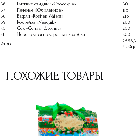
36
Бисквит сэндвич «Choсo-pie»
30
37
Печенье «Юбилейное»
116
38
Вафли «Roshen Wafers»
216
39
Коктейль «Nesquik»
200
40
Сок «Сочная Долина»
200
41
Новогодняя подарочная коробка
200
2666,3
Итого:
± 50гр
ПОХОЖИЕ ТОВАРЫ