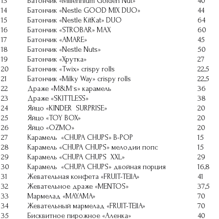
13
Батончик «Millennium Golden Nut»
40
14
Батончик «Nestle GOOD MIX DUO»
44
15
Батончик «Nestle KitKat» DUO
64
16
Батончик «STROBAR» MAX
60
17
Батончик «AMARE»
45
18
Батончик «Nestle Nuts»
50
19
Батончик «Хрутка»
27
20
Батончик «Twix» crispy rolls
22,5
21
Батончик «Milky Way» crispy rolls
22,5
22
Драже «M&M`s» карамель
36
23
Драже «SKITTLESS»
38
24
Яйцо «KINDER SURPRISE»
20
25
Яйцо «TOY BOX»
20
26
Яйцо «OZMO»
20
27
Карамель «CHUPA CHUPS» B-POP
15
28
Карамель «CHUPA CHUPS» мелодии попс
15
29
Карамель «CHUPA CHUPS XXL»
29
30
Карамель «CHUPA CHUPS» двойная порция
16,8
31
Жевательная конфета «FRUIT-TEllA»
41
32
Жевательное драже «МЕNTOS»
37,5
33
Мармелад «MAYAMA»
70
34
Жевательный мармелад «FRUIT-TEllA»
70
35
Бисквитное пирожное «Аленка»
40