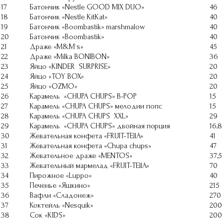
17
Батончик «Nestle GOOD MIX DUO»
46
18
Батончик «Nestle KitKat»
40
19
Батончик «Boombastik» marshmalow
40
20
Батончик «Boombastik»
40
21
Драже «M&M`s»
45
22
Драже «Milka BONIBON»
36
23
Яйцо «KINDER SURPRISE»
20
24
Яйцо «TOY BOX»
20
25
Яйцо «OZMO»
20
26
Карамель «CHUPA CHUPS» B-POP
15
27
Карамель «CHUPA CHUPS» мелодии попс
15
28
Карамель «CHUPA CHUPS XXL»
29
29
Карамель «CHUPA CHUPS» двойная порция
16,8
30
Жевательная конфета «FRUIT-TEllA»
41
31
Жевательная конфета «Chupa chups»
47
32
Жевательное драже «МЕNTOS»
37,5
33
Жевательный мармелад «FRUIT-TEllA»
70
34
Пирожное «Luppo»
40
35
Печенье «Яшкино»
215
36
Вафли «Сладонеж»
270
37
Коктейль «Nesquik»
200
38
Сок «KIDS»
200