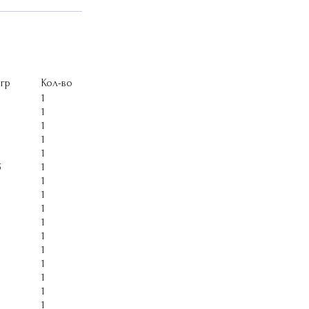
.гр
Кол-во
1
1
1
1
1
5
1
1
1
1
1
1
1
1
1
1
1