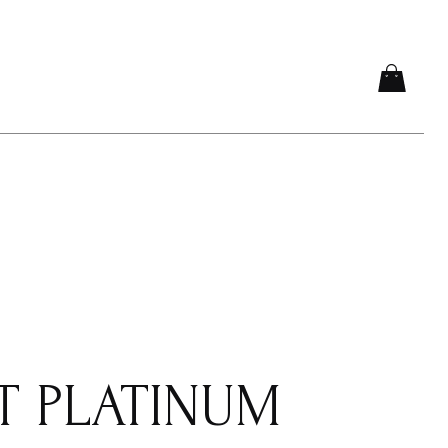
ы
Т PLATINUM