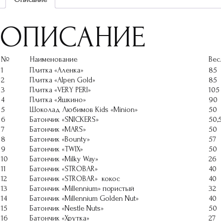
ОПИСАНИЕ
№
Наименование
Вес
1
Плитка «Аленка»
85
2
Плитка «AIpen Gold»
85
3
Плитка «VERY PERI»
105
4
Плитка «Яшкино»
90
5
Шоколад Любимов Kids «Minion»
50
6
Батончик «SNICKERS»
50,
7
Батончик «MARS»
50
8
Батончик «Bounty»
57
9
Батончик «TWIX»
50
10
Батончик «Milky Way»
26
11
Батончик «STROBAR»
40
12
Батончик «STROBAR» кокос
40
13
Батончик «Millennium» пористый
32
14
Батончик «Millennium Golden Nut»
40
15
Батончик «Nestle Nuts»
50
16
Батончик «Хрутка»
27