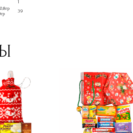
1
0,8гр
39
0гр
РЫ