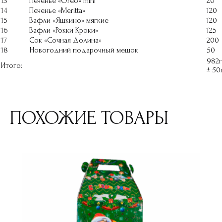
13
Печенье «Oreo» mini
20
14
Печенье «Meritta»
120
15
Вафли «Яшкино» мягкие
120
16
Вафли «Рокки Кроки»
125
17
Сок «Сочная Долина»
200
18
Новогодний подарочный мешок
50
982
Итого:
± 50
ПОХОЖИЕ ТОВАРЫ