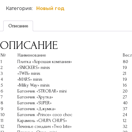
Silver
Категория:
Новый год
Super
Описание
ОПИСАНИЕ
№
Наименование
Вес.г
1
Плитка «Хорошая компания»
80
2
«SNICKERS» minis
19
3
«TWIX» minis
21
4
«MARS» minis
19
5
«Milky Way» minis
16
6
Батончик «STROBAR» mini
20
7
Батончик «Хрутка»
27
8
Батончик «SUPER»
40
9
Батончик «Джумка»
37
10
Батончик «Prince» coco choc
24
11
Карамель «CHUPA CHUPS»
12
12
Печенье сэндвич «Two bite»
32