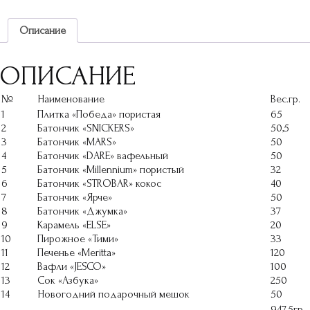
Описание
ОПИСАНИЕ
№
Наименование
Вес.гр.
1
Плитка «Победа» пористая
65
2
Батончик «SNICKERS»
50,5
3
Батончик «MARS»
50
4
Батончик «DARE» вафельный
50
5
Батончик «Millennium» пористый
32
6
Батончик «STROBAR» кокос
40
7
Батончик «Ярче»
50
8
Батончик «Джумка»
37
9
Карамель «ELSE»
20
10
Пирожное «Тими»
33
11
Печенье «Meritta»
120
12
Вафли «JESCO»
100
13
Сок «Азбука»
250
14
Новогодний подарочный мешок
50
947,5гр