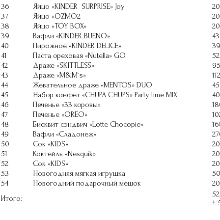
36
Яйцо «KINDER SURPRISE» Joy
20
37
Яйцо «OZMO2
20
38
Яйцо «TOY BOX»
20
39
Вафли «KINDER BUENO»
43
40
Пирожное «KINDER DELICE»
3
41
Паста ореховая «Nutella» GO
52
42
Драже «SKITTLESS»
9
43
Драже «M&M`s»
11
44
Жевательное драже «МЕNTOS» DUO
45
45
Набор конфет «CHUPA CHUPS» Party time MIX
40
46
Печенье «33 коровы»
18
47
Печенье «OREO»
10
48
Бисквит сэндвич «Lotte Chocopie»
16
49
Вафли «Сладонеж»
27
50
Сок «KIDS»
2
51
Коктейль «Nesquik»
2
52
Сок «KIDS»
2
53
Новогодняя мягкая игрушка
5
54
Новогодний подарочный мешок
2
52
Итого:
± 