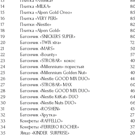
13
Плитка «Аленка»
8
14
Плитка «MILKA»
8
15
Плитка «AIpen Gold Oreo»
8
16
Плитка «VERY PERI»
8
17
Плитки «Nestle»
82
18
Плитка «AIpen Gold»
8
19
Батончик «SNICKERS SUPER»
8
20
Батончик «TWIX хtra»
72
21
Батончик «MARS»
5
22
Батончик «Bounty»
57
23
Батончик «STROBAR» кокос
40
24
Батончик «Millennium» пористый
32
25
Батончик «Millennium Golden Nut»
40
26
Батончик «Nestle GOOD MIX DUO»
44
27
Батончик «STROBAR» MAX
6
28
Батончик «Nestle GOOD MIX DUO»
46
29
Батончик «Nestle KitKat» DUO
64
30
Батончик «Nestle Nuts DUO»
6
31
Батончик «ROSHEN»
43
32
Батончик «Хрутка»
27
33
Конфеты «RAFFELLO»
40
34
Конфеты «FERRERO ROCHER»
37
35
Яйцо «KINDER SURPRISE»
20