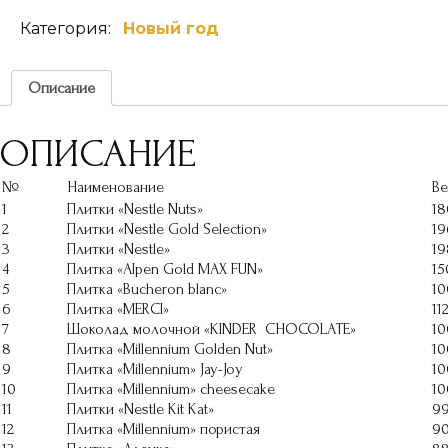
PLATINUM
Категория:
Новый год
VIP
Описание
ОПИСАНИЕ
№
Наименование
Ве
1
Плитки «Nestle Nuts»
18
2
Плитки «Nestle Gold Selection»
19
3
Плитки «Nestle»
19
4
Плитка «AIpen Gold MAX FUN»
15
5
Плитка «Bucheron blanc»
10
6
Плитка «MERCI»
11
7
Шоколад молочной «KINDER CHOCOLATE»
10
8
Плитка «Millennium Golden Nut»
10
9
Плитка «Millennium» Jay-Joy
10
10
Плитка «Millennium» cheesecake
10
11
Плитки «Nestle Kit Kat»
9
12
Плитка «Millennium» пористая
9