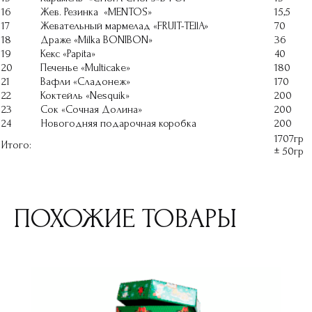
16
Жев. Резинка «МЕNTOS»
15,5
17
Жевательный мармелад «FRUIT-TEllA»
70
18
Драже «Milka BONIBON»
36
19
Кекс «Papita»
40
20
Печенье «Multicake»
180
21
Вафли «Сладонеж»
170
22
Коктейль «Nesquik»
200
23
Сок «Сочная Долина»
200
24
Новогодняя подарочная коробка
200
1707гр
Итого:
± 50гр
ПОХОЖИЕ ТОВАРЫ