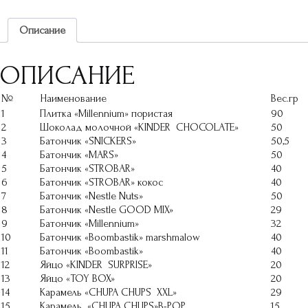
Описание
ОПИСАНИЕ
№
Наименование
Вес.гр
1
Плитка «Millennium» пористая
90
2
Шоколад молочной «KINDER CHOCOLATE»
50
3
Батончик «SNICKERS»
50,5
4
Батончик «MARS»
50
5
Батончик «STROBAR»
40
6
Батончик «STROBAR» кокос
40
7
Батончик «Nestle Nuts»
50
8
Батончик «Nestle GOOD MIX»
29
9
Батончик «Millennium»
32
10
Батончик «Boombastik» marshmalow
40
11
Батончик «Boombastik»
40
12
Яйцо «KINDER SURPRISE»
20
13
Яйцо «TOY BOX»
20
14
Карамель «CHUPA CHUPS XXL»
29
15
Карамель «CHUPA CHUPS»B-POP
15