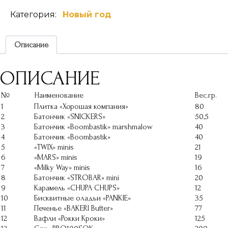
Silver
Категория:
Новый год
Super
Описание
ОПИСАНИЕ
№
Наименование
Вес.гр.
1
Плитка «Хорошая компания»
80
2
Батончик «SNICKERS»
50,5
3
Батончик «Boombastik» marshmalow
40
4
Батончик «Boombastik»
40
5
«TWIX» minis
21
6
«MARS» minis
19
7
«Milky Way» minis
16
8
Батончик «STROBAR» mini
20
9
Карамель «CHUPA CHUPS»
12
10
Бисквитные оладьи «PANKIE»
35
11
Печенье «BAKERI Butter»
77
12
Вафли «Рокки Кроки»
125