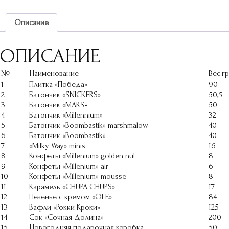
Описание
ОПИСАНИЕ
№
Наименование
Вес.гр
1
Плитка «Победа»
90
2
Батончик «SNICKERS»
50,5
3
Батончик «MARS»
50
4
Батончик «Millennium»
32
5
Батончик «Boombastik» marshmalow
40
6
Батончик «Boombastik»
40
7
«Milky Way» minis
16
8
Конфеты «Millenium» golden nut
8
9
Конфеты «Millenium» air
6
10
Конфеты «Millenium» mousse
8
11
Карамель «CHUPA CHUPS»
17
12
Печенье с кремом «OLE»
84
13
Вафли «Рокки Кроки»
125
14
Сок «Сочная Долина»
200
15
Новогодняя подарочная коробка
50