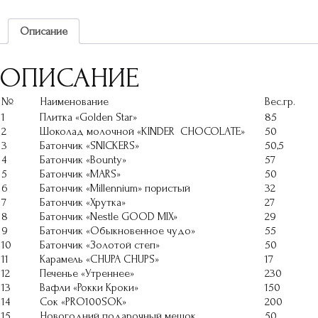
Описание
ОПИСАНИЕ
№
Наименование
Вес.гр.
1
Плитка «Golden Star»
85
2
Шоколад молочной «KINDER CHOCOLATE»
50
3
Батончик «SNICKERS»
50,5
4
Батончик «Bounty»
57
5
Батончик «MARS»
50
6
Батончик «Millennium» пористый
32
7
Батончик «Хрутка»
27
8
Батончик «Nestle GOOD MIX»
29
9
Батончик «Обыкновенное чудо»
55
10
Батончик «Золотой степ»
50
11
Карамель «CHUPA CHUPS»
17
12
Печенье «Утреннее»
230
13
Вафли «Рокки Кроки»
150
14
Сок «PRO100SOK»
200
15
Новогодний подарочный мешок
50